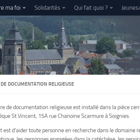
re ma foi
Solidarités
Qui fait quoi ?
Jeunes
 DE DOCUMENTATION RELIGIEUSE
re de documentation religieuse est installé dans la pièce cen
hèque St Vincent, 15A rue Chanoine Scarmure à Soignies.
et est d’aider toute personne en recherche dans le domaine re
phique, les personnes engagées dans la catéchèse, les service