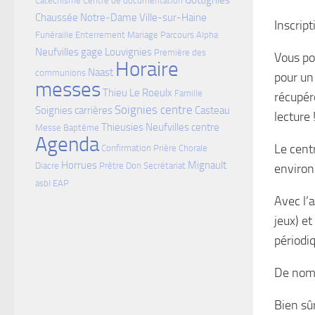
Gottignies
Catéchisme
Centre de documentation
Chaussée Notre-Dame
Ville-sur-Haine
Inscript
Funéraille
Enterrement
Mariage
Parcours Alpha
Neufvilles gage
Louvignies
Première des
Vous po
Horaire
Naast
communions
pour un
messes
Thieu
Le Roeulx
Famille
récupér
Soignies centre
Soignies carrières
Casteau
lecture 
Thieusies
Neufvilles centre
Messe
Baptême
Agenda
Le cent
Confirmation
Prière
Chorale
Horrues
Mignault
Diacre
Prêtre
Don
Secrétariat
environ
asbl
EAP
Avec l’
jeux) e
périodi
De nomb
Bien sû