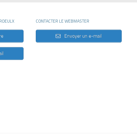
 ROEULX
CONTACTER LE WEBMASTER
re
Envoyer un e-mail
il