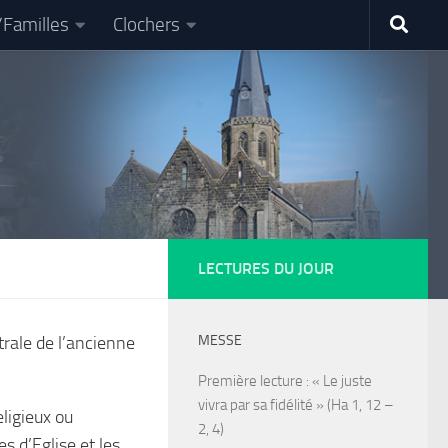
/Familles
Clochers
LECTURES DU JOUR
trale de l’ancienne
MESSE
Première lecture : « Le juste
vivra par sa fidélité » (Ha 1, 12 –
ligieux ou
2, 4)
s d’Eglise et les