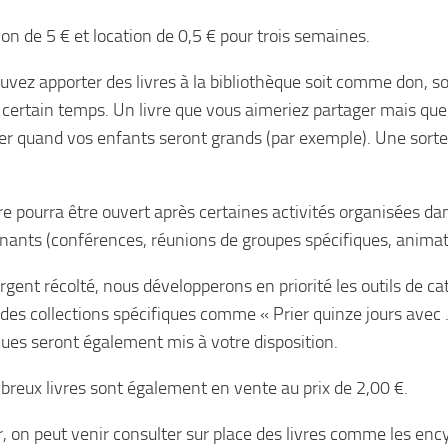
ion de 5 € et location de 0,5 € pour trois semaines.
uvez apporter des livres à la bibliothèque soit comme don, s
 certain temps. Un livre que vous aimeriez partager mais qu
er quand vos enfants seront grands (par exemple). Une sorte
!
re pourra être ouvert après certaines activités organisées dan
nants (conférences, réunions de groupes spécifiques, animat
argent récolté, nous développerons en priorité les outils de c
t des collections spécifiques comme « Prier quinze jours avec
ques seront également mis à votre disposition.
reux livres sont également en vente au prix de 2,00 €.
r, on peut venir consulter sur place des livres comme les ency