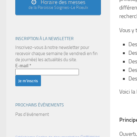
Horaire des messes
différe
de la Paroisse Soignies-Le Roeulx
recherc
Vous y 
INSCRIPTION À LA NEWSLETTER
Des
Inscrivez-vous à notre newsletter pour
Des
recevoir chaque semaine (le vendredi en fin
de journée) les actualités du site.
Des
E-mail
*
Des
Des
Voici la
PROCHAINS ÉVÉNEMENTS
Pas d'événement
Princip
Ouvertu