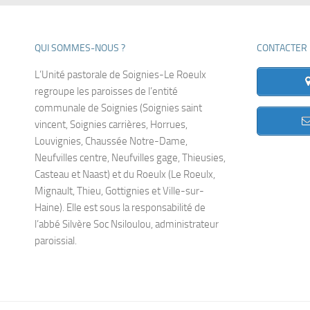
QUI SOMMES-NOUS ?
CONTACTER 
L’Unité pastorale de Soignies-Le Roeulx
regroupe les paroisses de l’entité
communale de Soignies (Soignies saint
vincent, Soignies carrières, Horrues,
Louvignies, Chaussée Notre-Dame,
Neufvilles centre, Neufvilles gage, Thieusies,
Casteau et Naast) et du Roeulx (Le Roeulx,
Mignault, Thieu, Gottignies et Ville-sur-
Haine). Elle est sous la responsabilité de
l’abbé Silvère Soc Nsiloulou, administrateur
paroissial.