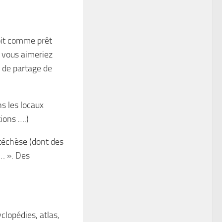
oit comme prêt
e vous aimeriez
 de partage de
s les locaux
ions ….)
atéchèse (dont des
 … ». Des
clopédies, atlas,