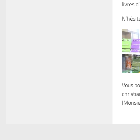
livres d
N’hésit
Vous po
christi
(Monsie