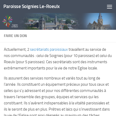
Paroisse Soignies Le-Roeulx
Skip to content
FAIRE UN DON
Actuellement, 2
secrétariats paroissiaux
travaillent au service de
nos communautés : celui de Soignies (pour 10 paroisses) et celui du
Roeulx (pour 5 paroisses). Ces secrétariats sont des instruments
extrêmement importants pour la vie de notre Eglise locale.
Ils assurent des services nombreux et variés tout au long de
l’année. Ils constituent un équipement précieux pour tous ceux et
celles qui s’y adressent et pour nos différentes communautés à
travers l’ensemble des groupes, équipes et services qui les
constituent. Ils s’avèrent indispensables à la vitalité paroissiales et
ils le seront de plus en plus. Prêtres et laïcs qui s’investissent dans
la vie de l’Eglise sont ainsi dégagés au maximum des tâches