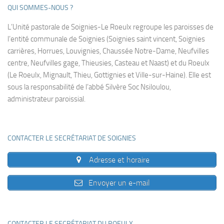
QUI SOMMES-NOUS ?
L’Unité pastorale de Soignies-Le Roeulx regroupe les paroisses de
l’entité communale de Soignies (Soignies saint vincent, Soignies
carrières, Horrues, Louvignies, Chaussée Notre-Dame, Neufvilles
centre, Neufvilles gage, Thieusies, Casteau et Naast) et du Roeulx
(Le Roeulx, Mignault, Thieu, Gottignies et Ville-sur-Haine). Elle est
sous la responsabilité de l’abbé Silvère Soc Nsiloulou,
administrateur paroissial.
CONTACTER LE SECRÉTARIAT DE SOIGNIES
Adresse et horaire
Envoyer un e-mail
CONTACTER LE SECRÉTARIAT DU ROEULX